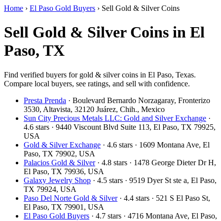
Home
›
El Paso Gold Buyers
›
Sell Gold & Silver Coins
Sell Gold & Silver Coins in El
Paso, TX
Find verified buyers for gold & silver coins in El Paso, Texas.
Compare local buyers, see ratings, and sell with confidence.
Presta Prenda
· Boulevard Bernardo Norzagaray, Fronterizo
3530, Altavista, 32120 Juárez, Chih., Mexico
Sun City Precious Metals LLC: Gold and Silver Exchange
·
4.6 stars · 9440 Viscount Blvd Suite 113, El Paso, TX 79925,
USA
Gold & Silver Exchange
· 4.6 stars · 1609 Montana Ave, El
Paso, TX 79902, USA
Palacios Gold & Silver
· 4.8 stars · 1478 George Dieter Dr H,
El Paso, TX 79936, USA
Galaxy Jewelry Shop
· 4.5 stars · 9519 Dyer St ste a, El Paso,
TX 79924, USA
Paso Del Norte Gold & Silver
· 4.4 stars · 521 S El Paso St,
El Paso, TX 79901, USA
El Paso Gold Buyers
· 4.7 stars · 4716 Montana Ave, El Paso,