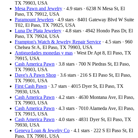
TX 79903, USA
Mesa Pawn and Jewelry
· 4.9 stars · 6238 N Mesa St, El
Paso, TX 79912, USA
Paramount Jewelers
· 4.9 stars · 8401 Gateway Blvd W Suite
T02, El Paso, TX 79925, USA
Luna De Plata Jewelery
· 4.8 stars · 4942 Hondo Pass Dr, El
Paso, TX 79924, USA
Frampton's Watch & Jewelry Repair Service
· 4.5 stars · 960
Chelsea St A, El Paso, TX 79903, USA
Antiguedades monedas y mas
· West Dr Apt 8, El Paso, TX
79915, USA
Cash America Pawn
· 3.8 stars · 700 N Piedras St, El Paso,
TX 79903, USA
Dave's A Pawn Shop
· 3.6 stars · 216 S El Paso St, El Paso,
TX 79901, USA
First Cash Pawn
· 3.7 stars · 4015 Dyer St, El Paso, TX
79930, USA
Cash America Pawn
· 4.2 stars · 4630 Montana Ave, El Paso,
TX 79903, USA
Cash America Pawn
· 4.3 stars · 7010 Alameda Ave, El Paso,
TX 79915, USA
Cash America Pawn
· 4.0 stars · 4831 Dyer St, El Paso, TX
79930, USA
Geneva Loan & Jewelry Co
· 4.1 stars · 222 S El Paso St, El
Paso, TX 79901, USA