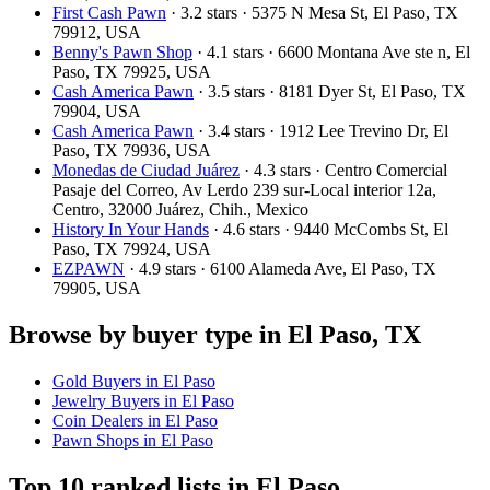
First Cash Pawn
· 3.2 stars · 5375 N Mesa St, El Paso, TX
79912, USA
Benny's Pawn Shop
· 4.1 stars · 6600 Montana Ave ste n, El
Paso, TX 79925, USA
Cash America Pawn
· 3.5 stars · 8181 Dyer St, El Paso, TX
79904, USA
Cash America Pawn
· 3.4 stars · 1912 Lee Trevino Dr, El
Paso, TX 79936, USA
Monedas de Ciudad Juárez
· 4.3 stars · Centro Comercial
Pasaje del Correo, Av Lerdo 239 sur-Local interior 12a,
Centro, 32000 Juárez, Chih., Mexico
History In Your Hands
· 4.6 stars · 9440 McCombs St, El
Paso, TX 79924, USA
EZPAWN
· 4.9 stars · 6100 Alameda Ave, El Paso, TX
79905, USA
Browse by buyer type in El Paso, TX
Gold Buyers in El Paso
Jewelry Buyers in El Paso
Coin Dealers in El Paso
Pawn Shops in El Paso
Top 10 ranked lists in El Paso