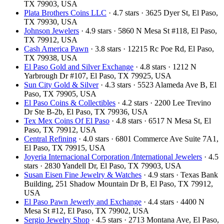
TX 79903, USA
Plata Brothers Coins LLC
· 4.7 stars · 3625 Dyer St, El Paso,
TX 79930, USA
Johnson Jewelers
· 4.9 stars · 5860 N Mesa St #118, El Paso,
TX 79912, USA
Cash America Pawn
· 3.8 stars · 12215 Rc Poe Rd, El Paso,
TX 79938, USA
El Paso Gold and Silver Exchange
· 4.8 stars · 1212 N
Yarbrough Dr #107, El Paso, TX 79925, USA
Sun City Gold & Silver
· 4.3 stars · 5523 Alameda Ave B, El
Paso, TX 79905, USA
El Paso Coins & Collectibles
· 4.2 stars · 2200 Lee Trevino
Dr Ste B-2b, El Paso, TX 79936, USA
Tex Mex Coins Of El Paso
· 4.8 stars · 6517 N Mesa St, El
Paso, TX 79912, USA
Central Refining
· 4.0 stars · 6801 Commerce Ave Suite 7A1,
El Paso, TX 79915, USA
Joyeria Internacional Corporation /International Jewelers
· 4.5
stars · 2830 Yandell Dr, El Paso, TX 79903, USA
Susan Eisen Fine Jewelry & Watches
· 4.9 stars · Texas Bank
Building, 251 Shadow Mountain Dr B, El Paso, TX 79912,
USA
El Paso Pawn Jewerly and Exchange
· 4.4 stars · 4400 N
Mesa St #12, El Paso, TX 79902, USA
Sergio Jewelry Shop
· 4.5 stars · 2713 Montana Ave, El Paso,