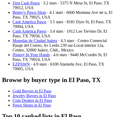
First Cash Pawn
· 3.2 stars · 5375 N Mesa St, El Paso, TX
79912, USA
Benny's Pawn Shop
· 4.1 stars · 6600 Montana Ave ste n, El
Paso, TX 79925, USA
Cash America Pawn
· 3.5 stars · 8181 Dyer St, El Paso, TX
79904, USA
Cash America Pawn
· 3.4 stars · 1912 Lee Trevino Dr, El
Paso, TX 79936, USA
Monedas de Ciudad Juárez
· 4.3 stars · Centro Comercial
Pasaje del Correo, Av Lerdo 239 sur-Local interior 12a,
Centro, 32000 Juárez, Chih., Mexico
History In Your Hands
· 4.6 stars · 9440 McCombs St, El
Paso, TX 79924, USA
EZPAWN
· 4.9 stars · 6100 Alameda Ave, El Paso, TX
79905, USA
Browse by buyer type in El Paso, TX
Gold Buyers in El Paso
Jewelry Buyers in El Paso
Coin Dealers in El Paso
Pawn Shops in El Paso
Top 10 ranked lists in El Paso