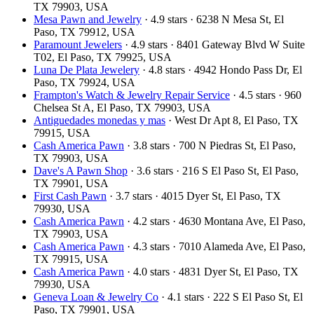
TX 79903, USA
Mesa Pawn and Jewelry
· 4.9 stars · 6238 N Mesa St, El
Paso, TX 79912, USA
Paramount Jewelers
· 4.9 stars · 8401 Gateway Blvd W Suite
T02, El Paso, TX 79925, USA
Luna De Plata Jewelery
· 4.8 stars · 4942 Hondo Pass Dr, El
Paso, TX 79924, USA
Frampton's Watch & Jewelry Repair Service
· 4.5 stars · 960
Chelsea St A, El Paso, TX 79903, USA
Antiguedades monedas y mas
· West Dr Apt 8, El Paso, TX
79915, USA
Cash America Pawn
· 3.8 stars · 700 N Piedras St, El Paso,
TX 79903, USA
Dave's A Pawn Shop
· 3.6 stars · 216 S El Paso St, El Paso,
TX 79901, USA
First Cash Pawn
· 3.7 stars · 4015 Dyer St, El Paso, TX
79930, USA
Cash America Pawn
· 4.2 stars · 4630 Montana Ave, El Paso,
TX 79903, USA
Cash America Pawn
· 4.3 stars · 7010 Alameda Ave, El Paso,
TX 79915, USA
Cash America Pawn
· 4.0 stars · 4831 Dyer St, El Paso, TX
79930, USA
Geneva Loan & Jewelry Co
· 4.1 stars · 222 S El Paso St, El
Paso, TX 79901, USA