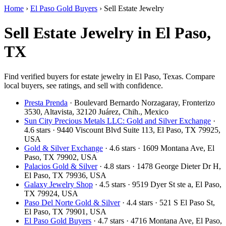
Home
›
El Paso Gold Buyers
›
Sell Estate Jewelry
Sell Estate Jewelry in El Paso,
TX
Find verified buyers for estate jewelry in El Paso, Texas. Compare
local buyers, see ratings, and sell with confidence.
Presta Prenda
· Boulevard Bernardo Norzagaray, Fronterizo
3530, Altavista, 32120 Juárez, Chih., Mexico
Sun City Precious Metals LLC: Gold and Silver Exchange
·
4.6 stars · 9440 Viscount Blvd Suite 113, El Paso, TX 79925,
USA
Gold & Silver Exchange
· 4.6 stars · 1609 Montana Ave, El
Paso, TX 79902, USA
Palacios Gold & Silver
· 4.8 stars · 1478 George Dieter Dr H,
El Paso, TX 79936, USA
Galaxy Jewelry Shop
· 4.5 stars · 9519 Dyer St ste a, El Paso,
TX 79924, USA
Paso Del Norte Gold & Silver
· 4.4 stars · 521 S El Paso St,
El Paso, TX 79901, USA
El Paso Gold Buyers
· 4.7 stars · 4716 Montana Ave, El Paso,