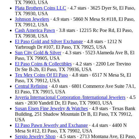
TX 79903, USA
Plata Brothers Coins LLC
· 4.7 stars · 3625 Dyer St, El Paso,
TX 79930, USA
Johnson Jewelers
· 4.9 stars · 5860 N Mesa St #118, El Paso,
TX 79912, USA
Cash America Pawn
· 3.8 stars · 12215 Rc Poe Rd, El Paso,
TX 79938, USA
El Paso Gold and Silver Exchange
· 4.8 stars · 1212 N
Yarbrough Dr #107, El Paso, TX 79925, USA
Sun City Gold & Silver
· 4.3 stars · 5523 Alameda Ave B, El
Paso, TX 79905, USA
El Paso Coins & Collectibles
· 4.2 stars · 2200 Lee Trevino
Dr Ste B-2b, El Paso, TX 79936, USA
Tex Mex Coins Of El Paso
· 4.8 stars · 6517 N Mesa St, El
Paso, TX 79912, USA
Central Refining
· 4.0 stars · 6801 Commerce Ave Suite 7A1,
El Paso, TX 79915, USA
Joyeria Internacional Corporation /International Jewelers
· 4.5
stars · 2830 Yandell Dr, El Paso, TX 79903, USA
Susan Eisen Fine Jewelry & Watches
· 4.9 stars · Texas Bank
Building, 251 Shadow Mountain Dr B, El Paso, TX 79912,
USA
El Paso Pawn Jewerly and Exchange
· 4.4 stars · 4400 N
Mesa St #12, El Paso, TX 79902, USA
Sergio Jewelry Shop
· 4.5 stars · 2713 Montana Ave, El Paso,