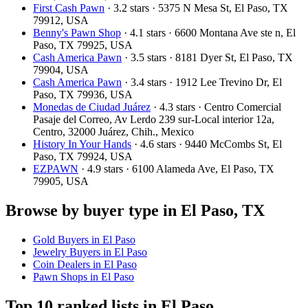
First Cash Pawn
· 3.2 stars · 5375 N Mesa St, El Paso, TX
79912, USA
Benny's Pawn Shop
· 4.1 stars · 6600 Montana Ave ste n, El
Paso, TX 79925, USA
Cash America Pawn
· 3.5 stars · 8181 Dyer St, El Paso, TX
79904, USA
Cash America Pawn
· 3.4 stars · 1912 Lee Trevino Dr, El
Paso, TX 79936, USA
Monedas de Ciudad Juárez
· 4.3 stars · Centro Comercial
Pasaje del Correo, Av Lerdo 239 sur-Local interior 12a,
Centro, 32000 Juárez, Chih., Mexico
History In Your Hands
· 4.6 stars · 9440 McCombs St, El
Paso, TX 79924, USA
EZPAWN
· 4.9 stars · 6100 Alameda Ave, El Paso, TX
79905, USA
Browse by buyer type in El Paso, TX
Gold Buyers in El Paso
Jewelry Buyers in El Paso
Coin Dealers in El Paso
Pawn Shops in El Paso
Top 10 ranked lists in El Paso