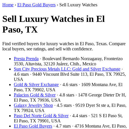
Home
›
El Paso Gold Buyers
›
Sell Luxury Watches
Sell Luxury Watches in El
Paso, TX
Find verified buyers for luxury watches in El Paso, Texas. Compare
local buyers, see ratings, and sell with confidence.
Presta Prenda
· Boulevard Bernardo Norzagaray, Fronterizo
3530, Altavista, 32120 Juárez, Chih., Mexico
Sun City Precious Metals LLC: Gold and Silver Exchange
·
4.6 stars · 9440 Viscount Blvd Suite 113, El Paso, TX 79925,
USA
Gold & Silver Exchange
· 4.6 stars · 1609 Montana Ave, El
Paso, TX 79902, USA
Palacios Gold & Silver
· 4.8 stars · 1478 George Dieter Dr H,
El Paso, TX 79936, USA
Galaxy Jewelry Shop
· 4.5 stars · 9519 Dyer St ste a, El Paso,
TX 79924, USA
Paso Del Norte Gold & Silver
· 4.4 stars · 521 S El Paso St,
El Paso, TX 79901, USA
El Paso Gold Buyers
· 4.7 stars · 4716 Montana Ave, El Paso,