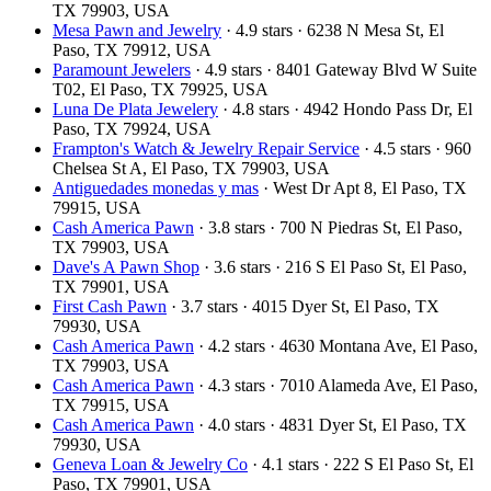
TX 79903, USA
Mesa Pawn and Jewelry
· 4.9 stars · 6238 N Mesa St, El
Paso, TX 79912, USA
Paramount Jewelers
· 4.9 stars · 8401 Gateway Blvd W Suite
T02, El Paso, TX 79925, USA
Luna De Plata Jewelery
· 4.8 stars · 4942 Hondo Pass Dr, El
Paso, TX 79924, USA
Frampton's Watch & Jewelry Repair Service
· 4.5 stars · 960
Chelsea St A, El Paso, TX 79903, USA
Antiguedades monedas y mas
· West Dr Apt 8, El Paso, TX
79915, USA
Cash America Pawn
· 3.8 stars · 700 N Piedras St, El Paso,
TX 79903, USA
Dave's A Pawn Shop
· 3.6 stars · 216 S El Paso St, El Paso,
TX 79901, USA
First Cash Pawn
· 3.7 stars · 4015 Dyer St, El Paso, TX
79930, USA
Cash America Pawn
· 4.2 stars · 4630 Montana Ave, El Paso,
TX 79903, USA
Cash America Pawn
· 4.3 stars · 7010 Alameda Ave, El Paso,
TX 79915, USA
Cash America Pawn
· 4.0 stars · 4831 Dyer St, El Paso, TX
79930, USA
Geneva Loan & Jewelry Co
· 4.1 stars · 222 S El Paso St, El
Paso, TX 79901, USA