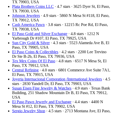
TX 79903, USA
Plata Brothers Coins LLC
· 4.7 stars · 3625 Dyer St, El Paso,
TX 79930, USA
Johnson Jewelers
· 4.9 stars · 5860 N Mesa St #118, El Paso,
TX 79912, USA
Cash America Pawn
· 3.8 stars · 12215 Rc Poe Rd, El Paso,
TX 79938, USA
El Paso Gold and Silver Exchange
· 4.8 stars · 1212 N
Yarbrough Dr #107, El Paso, TX 79925, USA
Sun City Gold & Silver
· 4.3 stars · 5523 Alameda Ave B, El
Paso, TX 79905, USA
El Paso Coins & Collectibles
· 4.2 stars · 2200 Lee Trevino
Dr Ste B-2b, El Paso, TX 79936, USA
Tex Mex Coins Of El Paso
· 4.8 stars · 6517 N Mesa St, El
Paso, TX 79912, USA
Central Refining
· 4.0 stars · 6801 Commerce Ave Suite 7A1,
El Paso, TX 79915, USA
Joyeria Internacional Corporation /International Jewelers
· 4.5
stars · 2830 Yandell Dr, El Paso, TX 79903, USA
Susan Eisen Fine Jewelry & Watches
· 4.9 stars · Texas Bank
Building, 251 Shadow Mountain Dr B, El Paso, TX 79912,
USA
El Paso Pawn Jewerly and Exchange
· 4.4 stars · 4400 N
Mesa St #12, El Paso, TX 79902, USA
Sergio Jewelry Shop
· 4.5 stars · 2713 Montana Ave, El Paso,